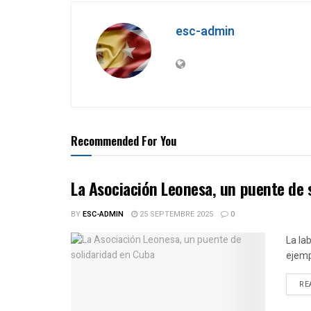
esc-admin
Recommended For You
La Asociación Leonesa, un puente de 
BY
ESC-ADMIN
25 SEPTEMBRE 2025
0
La la
ejemp
RE