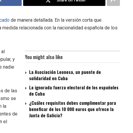
k
Share on Twitter
icado
de manera detallada. En la versión corta que
 medida relacionada con la nacionalidad española de los
 al
You might also like
ular, y
e nadie
La Asociación Leonesa, un puente de
solidaridad en Cuba
La ignorada fuerza electoral de los españoles
os de las
de Cuba
mismo se
¿Cuáles requisitos debes cumplimentar para
 la
beneficar de los 10 000 euros que ofrece la
ientes de
Junta de Galicia?
n el