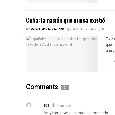
Cuba: la nación que nunca existió
BY
MAIKEL ARISTA - SALADO
4 SEPTEMBRE 2025
0
En lo
que a
una p
RE
Comments
0
Isa
7 ans ago
Muy bien a ver si cumple,lo prometido