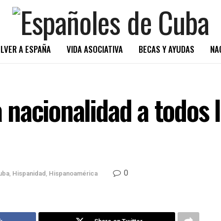
LVER A ESPAÑA
VIDA ASOCIATIVA
BECAS Y AYUDAS
NA
nacionalidad a todos l
0
uba
,
Hispanidad
,
Hispanoamérica