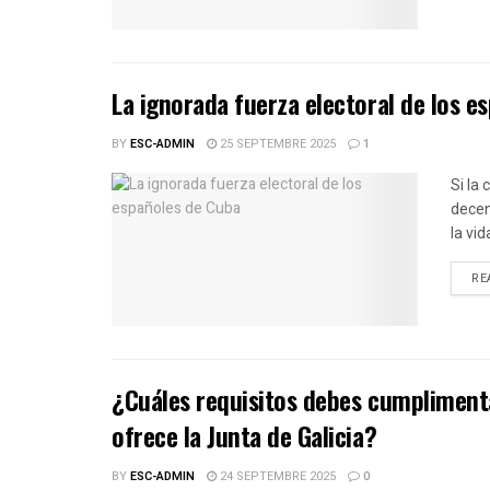
La ignorada fuerza electoral de los e
BY
ESC-ADMIN
25 SEPTEMBRE 2025
1
Si la
decen
la vid
RE
¿Cuáles requisitos debes cumplimenta
ofrece la Junta de Galicia?
BY
ESC-ADMIN
24 SEPTEMBRE 2025
0