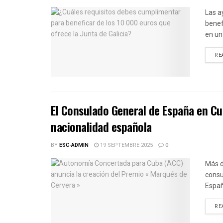
Las a
benef
en un 
RE
El Consulado General de España en Cu
nacionalidad española
BY
ESC-ADMIN
19 SEPTEMBRE 2025
0
Más d
consu
Españ
RE