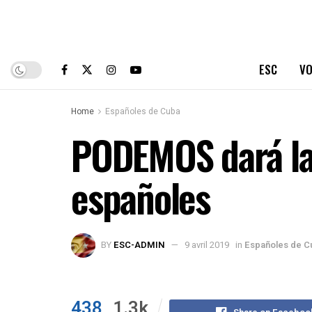
ESC
VO
Home
Españoles de Cuba
PODEMOS dará la 
españoles
BY
ESC-ADMIN
9 avril 2019
in
Españoles de C
438
1.3k