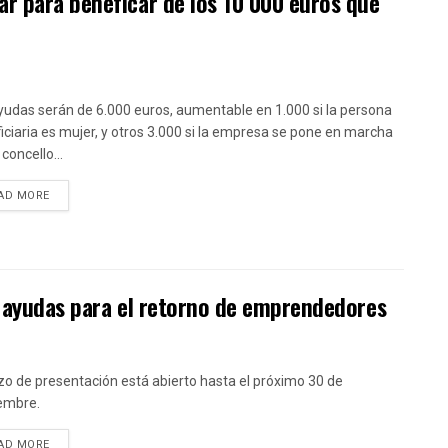
r para beneficar de los 10 000 euros que
yudas serán de 6.000 euros, aumentable en 1.000 si la persona
iciaria es mujer, y otros 3.000 si la empresa se pone en marcha
concello...
DETAILS
AD MORE
s ayudas para el retorno de emprendedores
azo de presentación está abierto hasta el próximo 30 de
embre.
DETAILS
AD MORE