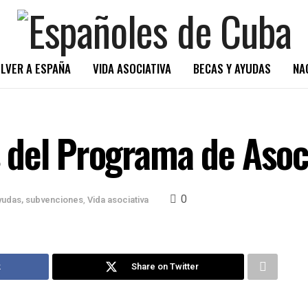
LVER A ESPAÑA
VIDA ASOCIATIVA
BECAS Y AYUDAS
NA
 del Programa de Asoc
0
yudas, subvenciones
,
Vida asociativa
k
Share on Twitter