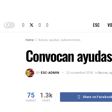
ESC
VO
Home
Becas, ayudas, subvenciones
Convocan ayudas
BY
ESC-ADMIN
22 novembre 2018
in
Becas, a
75
1.3k
Share on Faceboo
SHARES
VIEWS