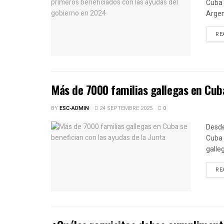
Cuba 
Argen
RE
Más de 7000 familias gallegas en Cuba
BY
ESC-ADMIN
24 SEPTEMBRE 2025
0
Desde
Cuba 
galleg
RE