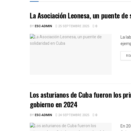
La Asociación Leonesa, un puente de 
BY
ESC-ADMIN
25 SEPTEMBRE 2025
0
La la
ejemp
RE
Los asturianos de Cuba fueron los pr
gobierno en 2024
BY
ESC-ADMIN
24 SEPTEMBRE 2025
0
En 20