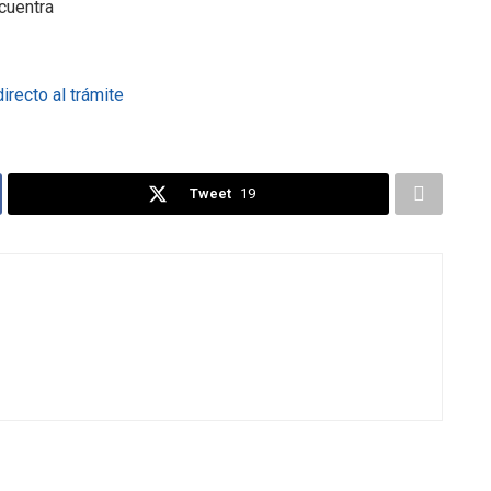
ncuentra
irecto al trámite
Tweet
19