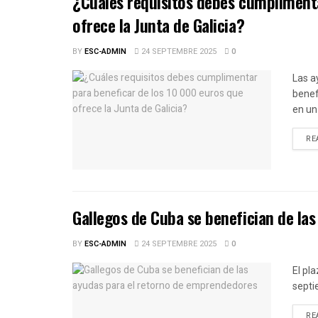
¿Cuáles requisitos debes cumplimenta
ofrece la Junta de Galicia?
BY
ESC-ADMIN
24 SEPTEMBRE 2025
0
Las a
benef
en un 
RE
Gallegos de Cuba se benefician de la
BY
ESC-ADMIN
24 SEPTEMBRE 2025
0
El pl
septi
RE