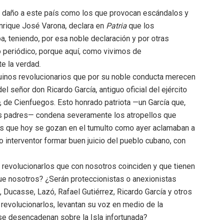
to daño a este país como los que provocan escándalos y
Enrique José Varona, declara en
Patria
que los
 teniendo, por esa noble declaración y por otras
o periódico, porque aquí, como vivimos de
e la verdad.
nuinos revolucionarios que por su noble conducta merecen
l señor don Ricardo García, antiguo oficial del ejército
, de Cienfuegos. Esto honrado patriota —un García que,
us padres— condena severamente los atropellos que
s que hoy se gozan en el tumulto como ayer aclamaban a
 interventor formar buen juicio del pueblo cubano, con
evolucionarlos que con nosotros coinciden y que tienen
ue nosotros? ¿Serán proteccionistas o anexionistas
, Ducasse, Lazó, Rafael Gutiérrez, Ricardo García y otros
 revolucionarlos, levantan su voz en medio de la
se desencadenan sobre la Isla infortunada?