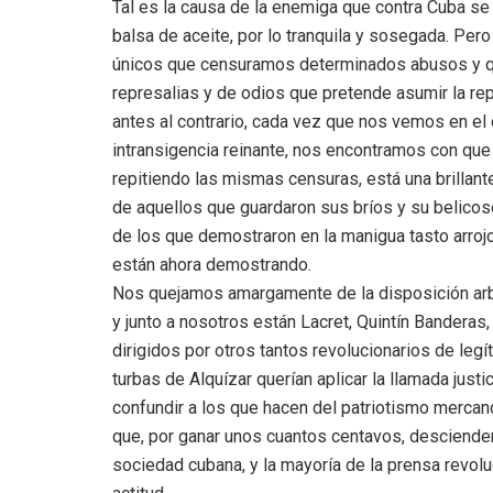
Tal es la causa de la enemiga que contra Cuba se
balsa de aceite, por lo tranquila y sosegada. Pe
únicos que censuramos determinados abusos y qu
represalias y de odios que pretende asumir la rep
antes al contrario, cada vez que nos vemos en el 
intransigencia reinante, nos encontramos con que
repitiendo las mismas censuras, está una brillant
de aquellos que guardaron sus bríos y su belicos
de los que demostraron en la manigua tasto arro
están ahora demostrando.
Nos quejamos amargamente de la disposición arbit
y junto a nosotros están Lacret, Quintín Banderas
dirigidos por otros tantos revolucionarios de le
turbas de Alquízar querían aplicar la llamada justi
confundir a los que hacen del patriotismo mercanc
que, por ganar unos cuantos centavos, descienden 
sociedad cubana, y la mayoría de la prensa revolu