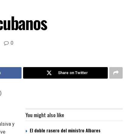
 cubanos
0
k
Share on Twitter
)
You might also like
lsiva y
El doble rasero del ministro Albares
ave