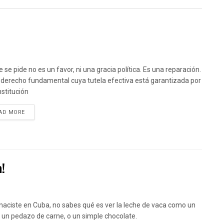
 se pide no es un favor, ni una gracia política. Es una reparación.
 derecho fundamental cuya tutela efectiva está garantizada por
nstitución
DETAILS
AD MORE
a!
 naciste en Cuba, no sabes qué es ver la leche de vaca como un
 o un pedazo de carne, o un simple chocolate.