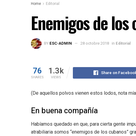
Home
Editorial
Enemigos de los
BY
ESC-ADMIN
28 octobre 2018
in
Editorial
76
1.3k
Share on Faceboo
SHARES
VIEWS
(De aquellos polvos vienen estos lodos, nota mía
En buena compañía
Habíamos quedado en que, para cierta gente impu
atrabiliaria somos “enemigos de los cubanos” gr