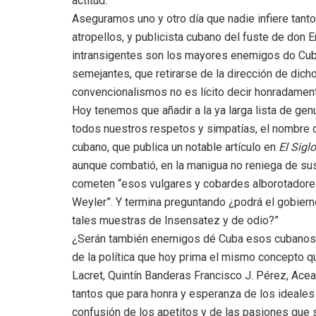
actitud.
Aseguramos uno y otro día que nadie infiere tan
atropellos, y publicista cubano del fuste de don 
intransigentes son los mayores enemigos do Cuba,
semejantes, que retirarse de la dirección de dich
convencionalismos no es lícito decir honradament
Hoy tenemos que añadir a la ya larga lista de ge
todos nuestros respetos y simpatías, el nombre de
cubano, que publica un notable artículo en
El Siglo
aunque combatió, en la manigua no reniega de s
cometen “esos vulgares y cobardes alborotadore
Weyler”. Y termina preguntando ¿podrá el gobierno
tales muestras de Insensatez y de odio?”
¿Serán también enemigos dé Cuba esos cubanos r
de la política que hoy prima el mismo concepto q
Lacret, Quintín Banderas Francisco J. Pérez, Acea
tantos que para honra y esperanza de los ideales
confusión de los apetitos y de las pasiones que 