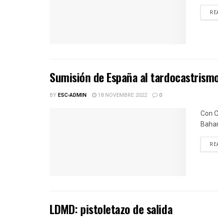
RE
Sumisión de España al tardocastrism
BY
ESC-ADMIN
18 NOVEMBRE 2022
0
Con C
Baha
RE
LDMD: pistoletazo de salida