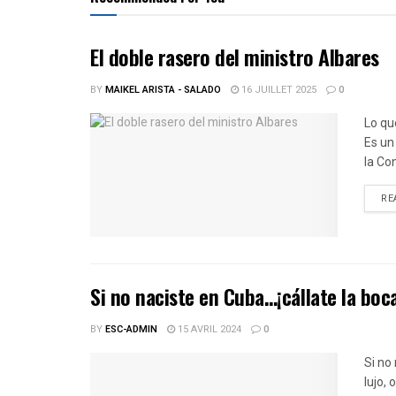
El doble rasero del ministro Albares
BY
MAIKEL ARISTA - SALADO
16 JUILLET 2025
0
Lo que
Es un
la Co
RE
Si no naciste en Cuba…¡cállate la boc
BY
ESC-ADMIN
15 AVRIL 2024
0
Si no
lujo,