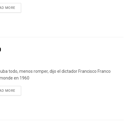
DETAILS
AD MORE
o
uba todo, menos romper, dijo el dictador Francisco Franco
monde en 1960
DETAILS
AD MORE