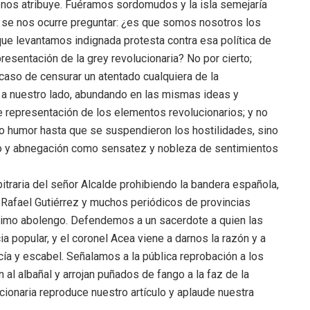
 nos atribuye. Fuéramos sordomudos y la isla semejaría
ro se nos ocurre preguntar: ¿es que somos nosotros los
e levantamos indignada protesta contra esa política de
resentación de la grey revolucionaria? No por cierto;
caso de censurar un atentado cualquiera de la
 a nuestro lado, abundando en las mismas ideas y
e representación de los elementos revolucionarios; y no
o humor hasta que se suspendieron los hostilidades, sino
jo y abnegación como sensatez y nobleza de sentimientos
raria del señor Alcalde prohibiendo la bandera española,
, Rafael Gutiérrez y muchos periódicos de provincias
gítimo abolengo. Defendemos a un sacerdote a quien las
cia popular, y el coronel Acea viene a darnos la razón y a
ía y escabel. Señalamos a la pública reprobación a los
al albañal y arrojan puñados de fango a la faz de la
cionaria reproduce nuestro artículo y aplaude nuestra