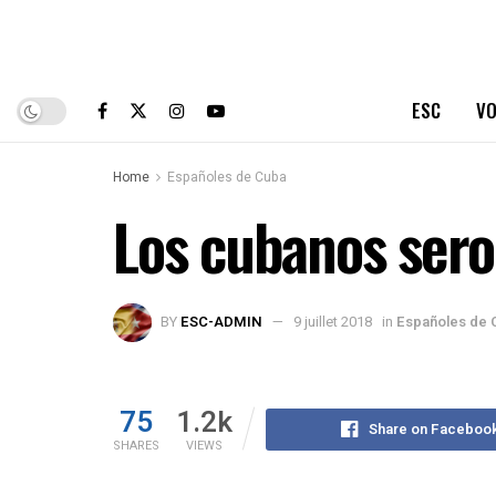
ESC
VO
Home
Españoles de Cuba
Los cubanos sero
BY
ESC-ADMIN
9 juillet 2018
in
Españoles de 
75
1.2k
Share on Faceboo
SHARES
VIEWS