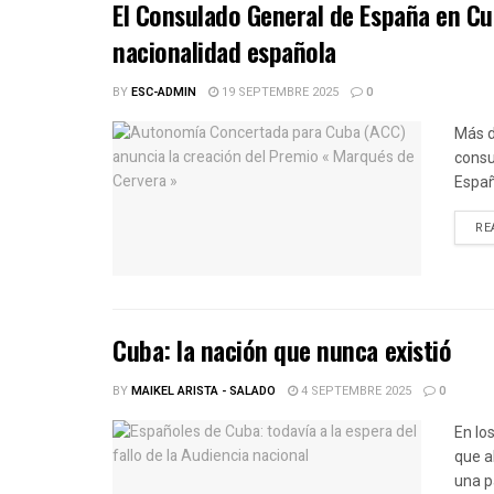
El Consulado General de España en Cu
nacionalidad española
BY
ESC-ADMIN
19 SEPTEMBRE 2025
0
Más d
consu
Españ
RE
Cuba: la nación que nunca existió
BY
MAIKEL ARISTA - SALADO
4 SEPTEMBRE 2025
0
En lo
que a
una p