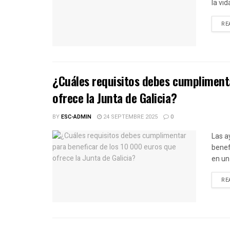
la vid
RE
¿Cuáles requisitos debes cumplimenta
ofrece la Junta de Galicia?
BY
ESC-ADMIN
24 SEPTEMBRE 2025
0
Las a
benef
en un 
RE