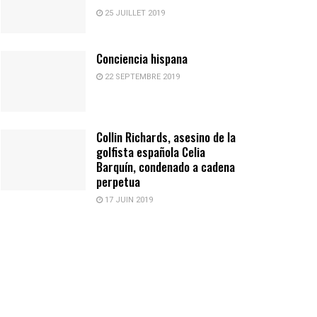
25 JUILLET 2019
Conciencia hispana
22 SEPTEMBRE 2019
Collin Richards, asesino de la
golfista española Celia
Barquín, condenado a cadena
perpetua
17 JUIN 2019