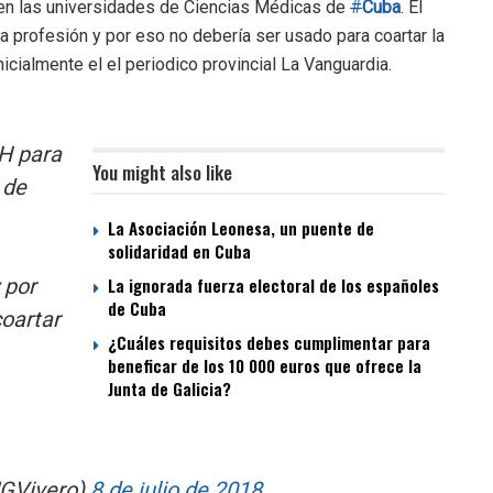
 en las universidades de Ciencias Médicas de
#
Cuba
. El
na profesión y por eso no debería ser usado para coartar la
icialmente el el periodico provincial La Vanguardia.
H para
You might also like
 de
La Asociación Leonesa, un puente de
solidaridad en Cuba
 por
La ignorada fuerza electoral de los españoles
de Cuba
coartar
¿Cuáles requisitos debes cumplimentar para
beneficar de los 10 000 euros que ofrece la
Junta de Galicia?
MGVivero)
8 de julio de 2018