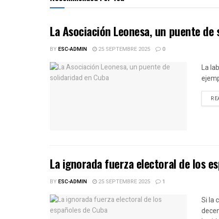
La Asociación Leonesa, un puente de 
BY
ESC-ADMIN
25 SEPTEMBRE 2025
0
La la
ejemp
RE
La ignorada fuerza electoral de los e
BY
ESC-ADMIN
25 SEPTEMBRE 2025
1
Si la
decen