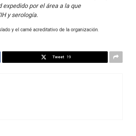
d expedido por el área a la que
H y serología.
lado y el carné acreditativo de la organización.
Tweet
19