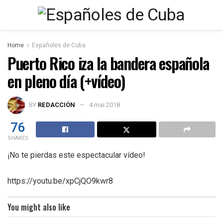
Home
Españoles de Cuba
Puerto Rico iza la bandera española
en pleno día (+vídeo)
BY
REDACCIÓN
4 mai 2018
76
SHARES
¡No te pierdas este espectacular vídeo!
https://youtu.be/xpCjQO9kwr8
You might also like