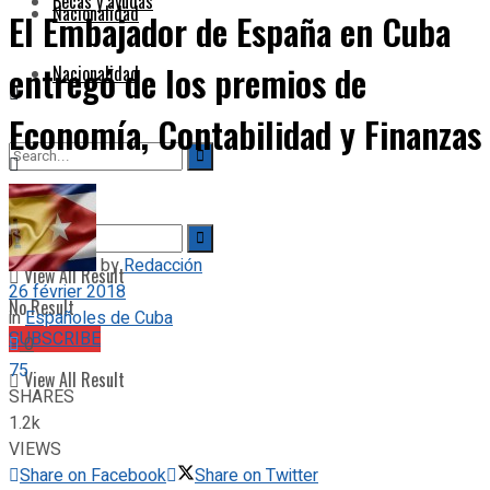
Becas y ayudas
Nacionalidad
El Embajador de España en Cuba
entregó de los premios de
Nacionalidad
Economía, Contabilidad y Finanzas
No Result
by
Redacción
View All Result
26 février 2018
No Result
in
Españoles de Cuba
SUBSCRIBE
0
75
View All Result
SHARES
1.2k
VIEWS
Share on Facebook
Share on Twitter