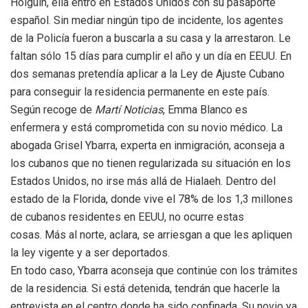
Holguín, ella entró en Estados Unidos con su pasaporte
español. Sin mediar ningún tipo de incidente, los agentes
de la Policía fueron a buscarla a su casa y la arrestaron. Le
faltan sólo 15 días para cumplir el año y un día en EEUU. En
dos semanas pretendía aplicar a la Ley de Ajuste Cubano
para conseguir la residencia permanente en este país.
Según recoge de
Martí Noticias
, Emma Blanco es
enfermera y está comprometida con su novio médico. La
abogada Grisel Ybarra, experta en inmigración, aconseja a
los cubanos que no tienen regularizada su situación en los
Estados Unidos, no irse más allá de Hialaeh. Dentro del
estado de la Florida, donde vive el 78% de los 1,3 millones
de cubanos residentes en EEUU, no ocurre estas
cosas. Más al norte, aclara, se arriesgan a que les apliquen
la ley vigente y a ser deportados.
En todo caso, Ybarra aconseja que continúe con los trámites
de la residencia. Si está detenida, tendrán que hacerle la
entrevista en el centro donde ha sido confinada. Su novio ya