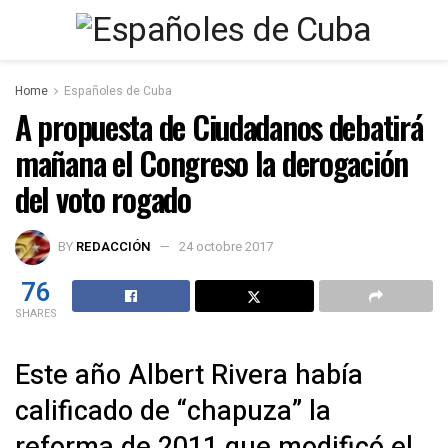
Home
Españoles de Cuba
A propuesta de Ciudadanos debatirá
mañana el Congreso la derogación
del voto rogado
BY
REDACCIÓN
24 octobre 2017
76
SHARES
Este año Albert Rivera había
calificado de “chapuza” la
reforma de 2011 que modificó el