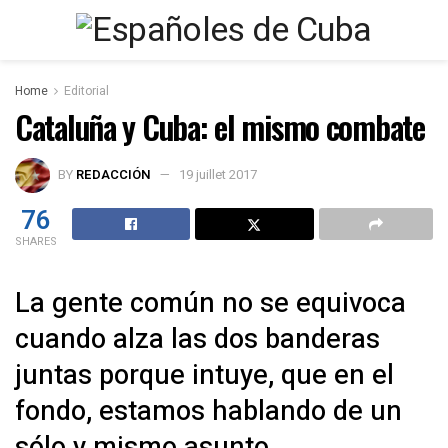
Home
Editorial
Cataluña y Cuba: el mismo combate
BY
REDACCIÓN
19 juillet 2017
76
SHARES
La gente común no se equivoca
cuando alza las dos banderas
juntas porque intuye, que en el
fondo, estamos hablando de un
sólo y mismo asunto.