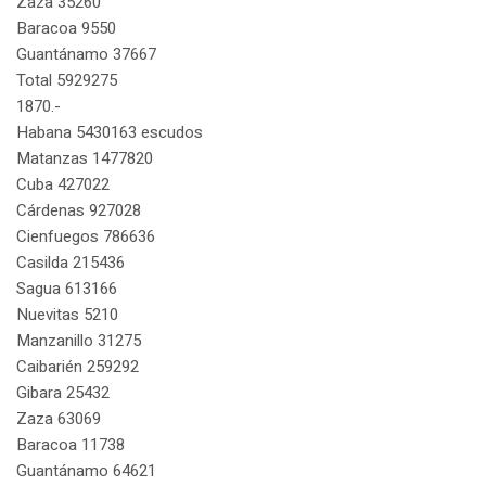
Zaza 35260
Baracoa 9550
Guantánamo 37667
Total 5929275
1870.-
Habana 5430163 escudos
Matanzas 1477820
Cuba 427022
Cárdenas 927028
Cienfuegos 786636
Casilda 215436
Sagua 613166
Nuevitas 5210
Manzanillo 31275
Caibarién 259292
Gibara 25432
Zaza 63069
Baracoa 11738
Guantánamo 64621