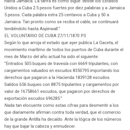
hasta Jamaica. La tarifa es como sigue: desde los Estados
Unidos a Cuba 2.5 pesos fuertes por diez palabras y a Jamaica
5 pesos. Cada palabra extra 25 centavos a Cuba y 50 a
Jamaica. Tan pronto como se reciba el cable, se continuará
tendiéndolo hasta Aspinwall.”
EL VOLUNTARIO DE CUBA 27/11/1870 P3
Según lo que arroja el estado que ayer publica La Gaceta, el
movimiento marítimo de todos los puertos de Cuba durante el
mes de Marzo del año actual ha sido el siguiente:
“Entrados 505 buques de travesía con 6669 tripulantes, con
cargamentos valuados en escudos 8350795 importando los
derechos que pagaron a la Hacienda 1839128 escudos.
Salidos 656 buques con 8875 tripulantes y cargamentos por
valor de 16758661 escudos, que pagaron por derechos de
exportación escudos 696285.”
Nada tan elocuente como estas cifras para desmentir a los
que diariamente afirman contra toda verdad, que el comercio
de la grande Antilla ha decaído. Ante la lógica de los números
hay que bajar la cabeza y enmudecer.