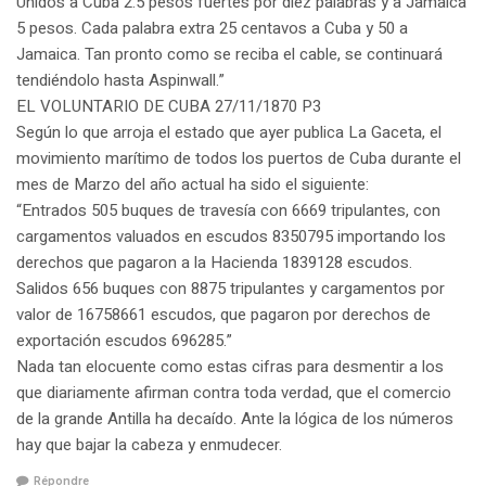
Unidos a Cuba 2.5 pesos fuertes por diez palabras y a Jamaica
5 pesos. Cada palabra extra 25 centavos a Cuba y 50 a
Jamaica. Tan pronto como se reciba el cable, se continuará
tendiéndolo hasta Aspinwall.”
EL VOLUNTARIO DE CUBA 27/11/1870 P3
Según lo que arroja el estado que ayer publica La Gaceta, el
movimiento marítimo de todos los puertos de Cuba durante el
mes de Marzo del año actual ha sido el siguiente:
“Entrados 505 buques de travesía con 6669 tripulantes, con
cargamentos valuados en escudos 8350795 importando los
derechos que pagaron a la Hacienda 1839128 escudos.
Salidos 656 buques con 8875 tripulantes y cargamentos por
valor de 16758661 escudos, que pagaron por derechos de
exportación escudos 696285.”
Nada tan elocuente como estas cifras para desmentir a los
que diariamente afirman contra toda verdad, que el comercio
de la grande Antilla ha decaído. Ante la lógica de los números
hay que bajar la cabeza y enmudecer.
Répondre