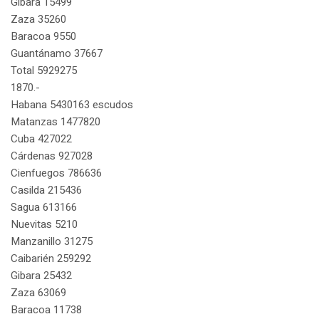
Gibara 15499
Zaza 35260
Baracoa 9550
Guantánamo 37667
Total 5929275
1870.-
Habana 5430163 escudos
Matanzas 1477820
Cuba 427022
Cárdenas 927028
Cienfuegos 786636
Casilda 215436
Sagua 613166
Nuevitas 5210
Manzanillo 31275
Caibarién 259292
Gibara 25432
Zaza 63069
Baracoa 11738