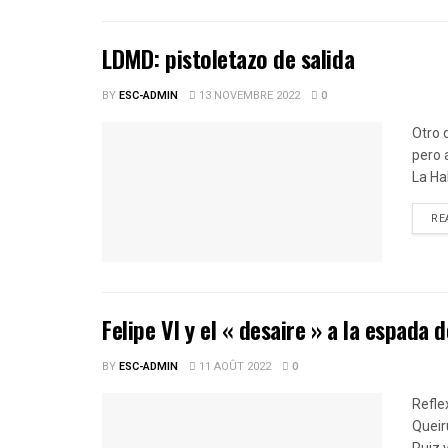
LDMD: pistoletazo de salida
BY
ESC-ADMIN
13 NOVEMBRE 2022
0
Otro 
pero 
La Hab
RE
Felipe VI y el « desaire » a la espada d
BY
ESC-ADMIN
11 AOÛT 2022
0
Refle
Queir