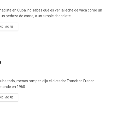
 naciste en Cuba, no sabes qué es ver la leche de vaca como un
 o un pedazo de carne, o un simple chocolate.
DETAILS
AD MORE
o
uba todo, menos romper, dijo el dictador Francisco Franco
monde en 1960
DETAILS
AD MORE