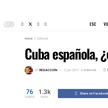
ESC
VO
Home
Editorial
Cuba española, ¿
BY
REDACCIÓN
2 juin 2017
in
Editorial
76
1.3k
Share on Faceboo
SHARES
VIEWS