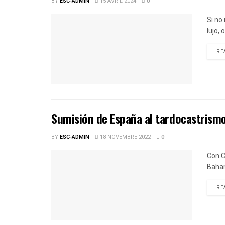
BY
ESC-ADMIN
15 AVRIL 2024
0
Si no
lujo,
RE
Sumisión de España al tardocastrism
BY
ESC-ADMIN
18 NOVEMBRE 2022
0
Con C
Baha
RE