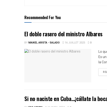
Recommended For You
El doble rasero del ministro Albares
BY
MAIKEL ARISTA - SALADO
16 JUILLET 2025
0
Lo que
Es un
la Co
RE
Si no naciste en Cuba…¡cállate la boc