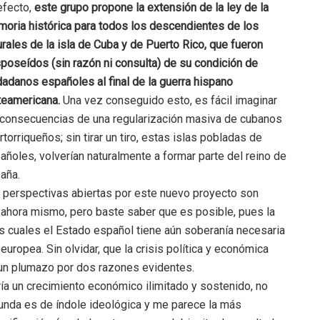
efecto,
este grupo propone la extensión de la ley de la
oria histórica para todos los descendientes de los
urales de la isla de Cuba y de Puerto Rico, que fueron
poseídos (sin razón ni consulta) de su condición de
dadanos españoles al final de la guerra hispano
teamericana.
Una vez conseguido esto, es fácil imaginar
 consecuencias de una regularización masiva de cubanos
rtorriqueños; sin tirar un tiro, estas islas pobladas de
añoles, volverían naturalmente a formar parte del reino de
aña.
 perspectivas abiertas por este nuevo proyecto son
 ahora mismo, pero baste saber que es posible, pues la
s cuales el Estado español tiene aún soberanía necesaria
uropea. Sin olvidar, que la crisis política y económica
un plumazo por dos razones evidentes.
ría un crecimiento económico ilimitado y sostenido, no
gunda es de índole ideológica y me parece la más