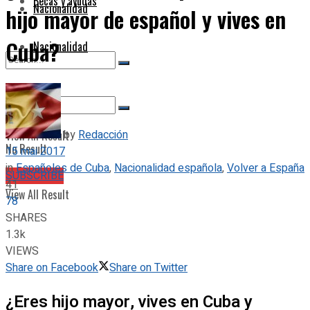
Becas y ayudas
Nacionalidad
hijo mayor de español y vives en
Cuba?
Nacionalidad
No Result
by
Redacción
View All Result
No Result
15 mai 2017
in
Españoles de Cuba
,
Nacionalidad española
,
Volver a España
SUBSCRIBE
41
View All Result
78
SHARES
1.3k
VIEWS
Share on Facebook
Share on Twitter
¿Eres hijo mayor, vives en Cuba y