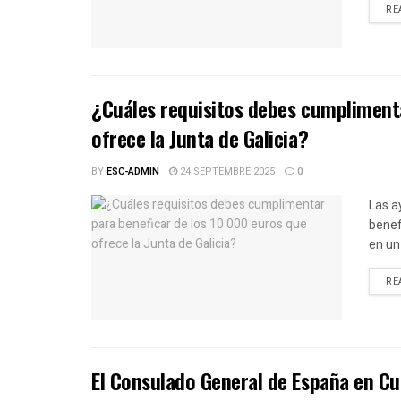
RE
¿Cuáles requisitos debes cumplimenta
ofrece la Junta de Galicia?
BY
ESC-ADMIN
24 SEPTEMBRE 2025
0
Las a
benef
en un 
RE
El Consulado General de España en Cu