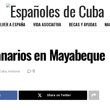
LVER A ESPAÑA
VIDA ASOCIATIVA
BECAS Y AYUDAS
NA
anarios en Mayabeque
0
Cuba
,
Historia
k
Share on Twitter