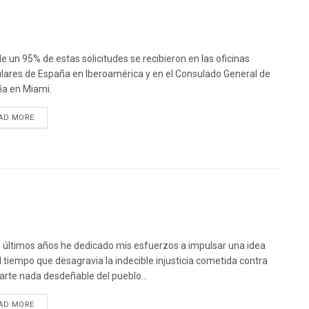
e un 95% de estas solicitudes se recibieron en las oficinas
lares de España en Iberoamérica y en el Consulado General de
a en Miami.
DETAILS
AD MORE
s últimos años he dedicado mis esfuerzos a impulsar una idea
l tiempo que desagravia la indecible injusticia cometida contra
arte nada desdeñable del pueblo...
DETAILS
AD MORE