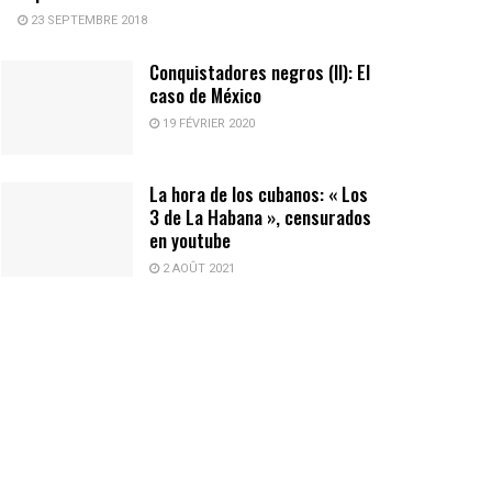
23 SEPTEMBRE 2018
Conquistadores negros (II): El
caso de México
19 FÉVRIER 2020
La hora de los cubanos: « Los
3 de La Habana », censurados
en youtube
2 AOÛT 2021