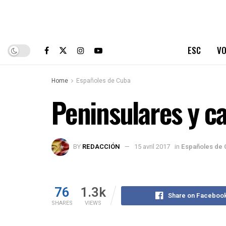
ESC
VO
Home
Españoles de Cuba
Peninsulares y c
BY
REDACCIÓN
15 avril 2017
in
Españoles de 
76
1.3k
Share on Faceboo
SHARES
VIEWS