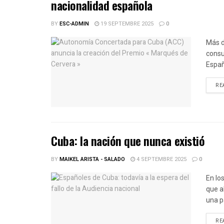
nacionalidad española
BY
ESC-ADMIN
19 SEPTEMBRE 2025
0
Más d
consu
Españ
RE
Cuba: la nación que nunca existió
BY
MAIKEL ARISTA - SALADO
4 SEPTEMBRE 2025
0
En lo
que a
una p
RE