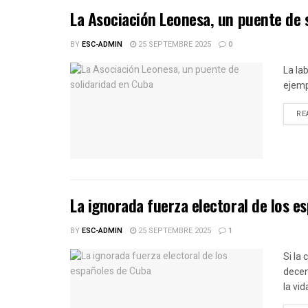
La Asociación Leonesa, un puente de 
BY
ESC-ADMIN
25 SEPTEMBRE 2025
0
La la
ejemp
RE
La ignorada fuerza electoral de los e
BY
ESC-ADMIN
25 SEPTEMBRE 2025
1
Si la
decen
la vid