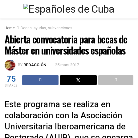
Home
Becas, ayudas, subvenciones
Abierta convocatoria para becas de
Máster en universidades españolas
BY
REDACCIÓN
25 mars 2017
75
SHARES
Este programa se realiza en
colaboración con la Asociación
Universitaria Iberoamericana de
Postgrado (AUIP), que se encarga