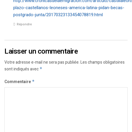
http://www.cronicasdelaemigracion.com/articulo/castillaleon
plazo-castellanos-leoneses-america-latina-pidan-becas-
postgrado-junta/20170323133454078819.html
Répondre
Laisser un commentaire
Votre adresse e-mail ne sera pas publiée.
Les champs obligatoires
sont indiqués avec
*
Commentaire
*