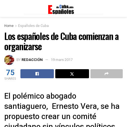
Home
Españoles de Cuba
Los españoles de Cuba comienzan a
organizarse
BY
REDACCIÓN
19 mars 2017
75
SHARES
El polémico abogado
santiaguero, Ernesto Vera, se ha
propuesto crear un comité
ciudadano sin vínculos políticos