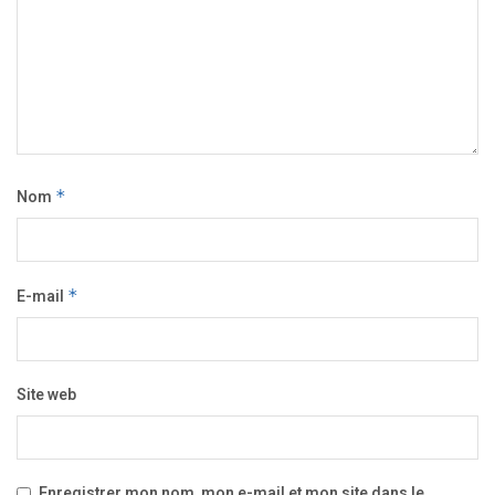
Nom
*
E-mail
*
Site web
Enregistrer mon nom, mon e-mail et mon site dans le