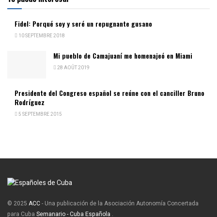
Fidel: Porqué soy y seré un repugnante gusano
10 SEPTEMBRE 2018
Mi pueblo de Camajuaní me homenajeó en Miami
28 AOÛT 2019
Presidente del Congreso español se reúne con el canciller Bruno
Rodríguez
5 SEPTEMBRE 2015
© 2025
ACC
- Una publicación de la Asociación Autonomía Concertada
para Cuba
Semanario - Cuba Española
.