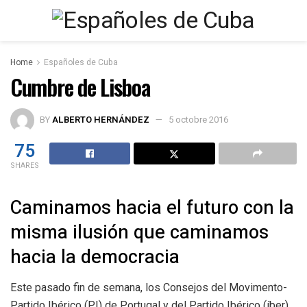
Home
Españoles de Cuba
Cumbre de Lisboa
BY
ALBERTO HERNÁNDEZ
5 octobre 2016
75
SHARES
Caminamos hacia el futuro con la
misma ilusión que caminamos
hacia la democracia
Este pasado fin de semana, los Consejos del Movimento-
Partido Ibérico (PI) de Portugal y del Partido Ibérico (íber)