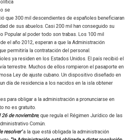
olítica
mo se
tió que 300 mil descendientes de españoles beneficiaran
lidad de sus abuelos. Casi 200 mil han conseguido su
do Popular al poder todo son trabas. Los 100 mil
de el año 2012, esperan a que la Administración
e permitiría la contratación del personal.
es ya residen en los Estados Unidos. El país recibió el
vía terrestre. Muchos de ellos rompieron el pasaporte en
amosa Ley de ajuste cubano. Un dispositivo diseñado en
 un día de residencia a los nacidos en la isla obtener
tes para obligar a la administración a pronunciarse en
 no es gratuito.
l 26 de noviembre
, que regula el Régimen Jurídico de las
dministrativo Común.
e resolver’
a la que está obligada la administración
fecto,
“la Administración está obligada a dictar resolución