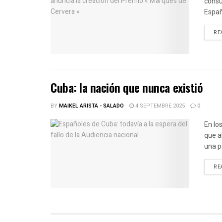
consu
Españ
RE
Cuba: la nación que nunca existió
BY
MAIKEL ARISTA - SALADO
4 SEPTEMBRE 2025
0
En lo
que a
una p
RE