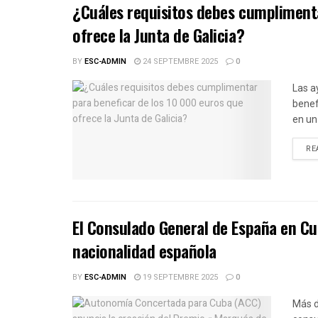
¿Cuáles requisitos debes cumplimenta
ofrece la Junta de Galicia?
BY
ESC-ADMIN
24 SEPTEMBRE 2025
0
Las a
benef
en un 
RE
El Consulado General de España en Cu
nacionalidad española
BY
ESC-ADMIN
19 SEPTEMBRE 2025
0
Más d