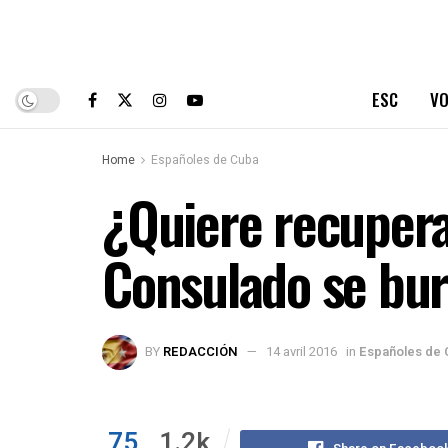
ESC
VO
Home
Españoles de Cuba
¿Quiere recupera
Consulado se bur
BY
REDACCIÓN
14 avril 2016
in
Españoles de 
75
1.2k