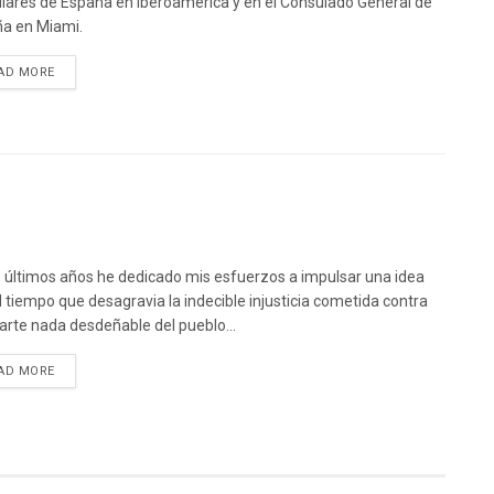
lares de España en Iberoamérica y en el Consulado General de
a en Miami.
DETAILS
AD MORE
s últimos años he dedicado mis esfuerzos a impulsar una idea
l tiempo que desagravia la indecible injusticia cometida contra
arte nada desdeñable del pueblo...
DETAILS
AD MORE