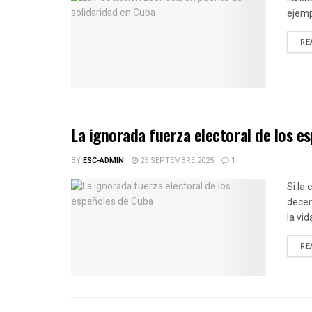
ejemp
RE
La ignorada fuerza electoral de los e
BY
ESC-ADMIN
25 SEPTEMBRE 2025
1
Si la
decen
la vid
RE