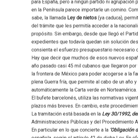
para España, pero a ningún partido ni agrupación p
en la Península parece importarle un comino. Co
sabe, la llamada
Ley de nietos
(ya caduca), permi
del trámite que les permitía acceder a la naciona
propósito. Sin embargo, desde que llegó el Parti
expedientes que todavía quedan sin solución des
consienta el esfuerzo presupuestario necesario qu
Hay que decir que muchos de esos nuevos español
año pasado casi 45 mil cubanos que llegaron por 
la frontera de México para poder acogerse a la f
plena Guerra fría, que permite al cabo de un año y
automáticamente la Carta verde en Norteamérica.
El bufete barcelonés, utiliza las normativas vigen
plazos más breves. En cambio, este procedimiento
La tramitación está basada en la
Ley 30/1992, de
Administraciones Públicas y del Procedimiento A
En particular en lo que concierte a la
‘Obligación d
española, según el artículo 42 de dicha Ley. En e