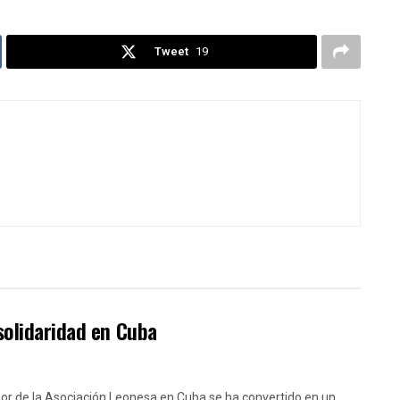
Tweet
19
solidaridad en Cuba
bor de la Asociación Leonesa en Cuba se ha convertido en un