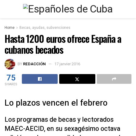
Home
Becas, ayudas, subvenciones
Hasta 1200 euros ofrece España a
cubanos becados
BY
REDACCIÓN
17 janvier 2016
75
SHARES
Lo plazos vencen el febrero
Los programas de becas y lectorados
MAEC-AECID, en su sexagésimo octava