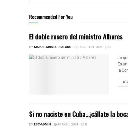
Recommended For You
El doble rasero del ministro Albares
BY
MAIKEL ARISTA - SALADO
16 JUILLET 2025
0
Lo que
Es un
la Co
RE
Si no naciste en Cuba…¡cállate la boc
BY
ESC-ADMIN
15 AVRIL 2024
0