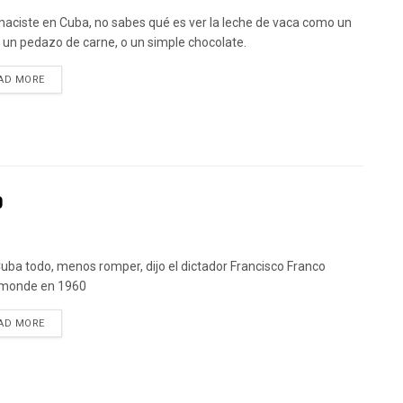
 naciste en Cuba, no sabes qué es ver la leche de vaca como un
 o un pedazo de carne, o un simple chocolate.
DETAILS
AD MORE
o
uba todo, menos romper, dijo el dictador Francisco Franco
monde en 1960
DETAILS
AD MORE