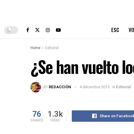
ESC
VO
Home
Editorial
¿Se han vuelto l
BY
REDACCIÓN
4 décembre 2015
in
Editorial
76
1.3k
Share on Faceboo
SHARES
VIEWS