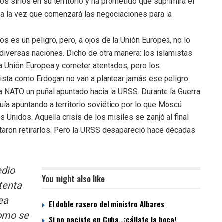
 sirios en su territorio y ha prometido que suprimirá el
 a la vez que comenzará las negociaciones para la
os es un peligro, pero, a ojos de la Unión Europea, no lo
iversas naciones. Dicho de otra manera: los islamistas
la Unión Europea y cometer atentados, pero los
ista como Erdogan no van a plantear jamás ese peligro.
a NATO un puñal apuntado hacia la URSS. Durante la Guerra
quía apuntando a territorio soviético por lo que Moscú
 Unidos. Aquella crisis de los misiles se zanjó al final
aron retirarlos. Pero la URSS desapareció hace décadas
edio
You might also like
tenta
ea
El doble rasero del ministro Albares
como se
Si no naciste en Cuba…¡cállate la boca!