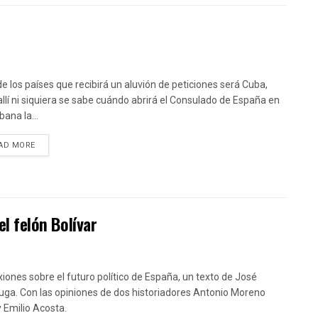
de los países que recibirá un aluvión de peticiones será Cuba,
allí ni siquiera se sabe cuándo abrirá el Consulado de España en
ana la...
DETAILS
AD MORE
el felón Bolívar
xiones sobre el futuro político de España, un texto de José
uga. Con las opiniones de dos historiadores Antonio Moreno
y Emilio Acosta.