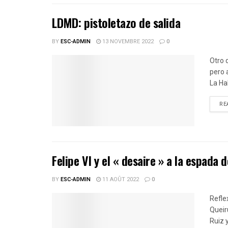
LDMD: pistoletazo de salida
BY
ESC-ADMIN
13 NOVEMBRE 2022
0
Otro 
pero 
La Hab
RE
Felipe VI y el « desaire » a la espada d
BY
ESC-ADMIN
11 AOÛT 2022
0
Refle
Queir
Ruiz 