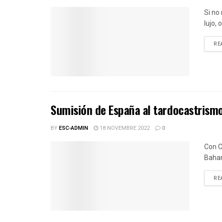
Si no
lujo,
RE
Sumisión de España al tardocastrism
BY
ESC-ADMIN
18 NOVEMBRE 2022
0
Con C
Baha
RE