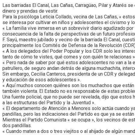
Las barriadas El Canal, Las Cañas, Carragüao, Pilar y Atarés s
dinero y prendas de vestir.
Para la psicóloga Leticia Collado, vecina de Las Cañas, « estos
se interesa por cultivar en niños y adolescentes el civismo y lo
« La familia vive inmersa en un sobrevivir diario agudizado por
consecuencia de la falta de perspectivas de un futuro profesio
F. Sayú, maestro jubilado y vecino de la barriada El Canal, cue
principalmente los Comités de Defensa de la Revolución (CDR)
« A los delegados del Poder Popular y los CDR solo les interesa
tanto de cómo te vistes, qué comes y con quién te relacionas »,
« Pero nada de saber por qué estos adolescentes no van a la e
patrullero, de seguro andan detrás de alguna muchachita, inter
Sin embargo, Cecilia Canteros, presidenta de un CDR y delegad
y educación de esos adolescentes ».
« Aquí muchos conocen quiénes son los muchachos que están en
también violenta. El Estado no es responsable de estas proble
Una fuente policial, que no puede ser revelada, dijo que estos
a las estructuras del Partido y la Juventud ».
« El departamento de Atención a Menores solo actúa cuando ya e
pandillas, pero las indicaciones del Partido es que ya se está
Mientras el Partido Comunista « se ocupa », los vecinos de es
dos pandillas.
« Cuando maten a dos o tres viejitos o al ahijado de algún mand