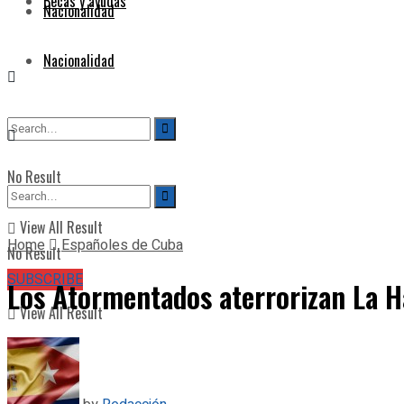
Becas y ayudas
Nacionalidad
Nacionalidad
No Result
View All Result
Home
Españoles de Cuba
No Result
SUBSCRIBE
Los Atormentados aterrorizan La 
View All Result