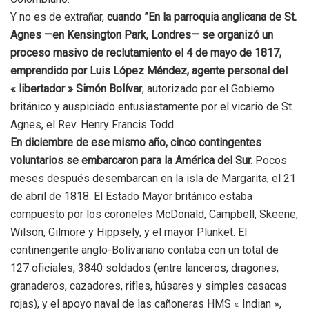
Y no es de extrañar,
cuando ”En la parroquia anglicana de St.
Agnes —en Kensington Park, Londres— se organizó un
proceso masivo de reclutamiento el 4 de mayo de 1817,
emprendido por Luis López Méndez, agente personal del
« libertador » Simón Bolívar
, autorizado por el Gobierno
británico y auspiciado entusiastamente por el vicario de St.
Agnes, el Rev. Henry Francis Todd.
En diciembre de ese mismo año, cinco contingentes
voluntarios se embarcaron para la América del Sur.
Pocos
meses después desembarcan en la isla de Margarita, el 21
de abril de 1818. El Estado Mayor británico estaba
compuesto por los coroneles McDonald, Campbell, Skeene,
Wilson, Gilmore y Hippsely, y el mayor Plunket. El
continengente anglo-Bolívariano contaba con un total de
127 oficiales, 3840 soldados (entre lanceros, dragones,
granaderos, cazadores, rifles, húsares y simples casacas
rojas), y el apoyo naval de las cañoneras HMS « Indian »,