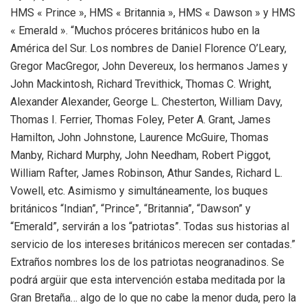
HMS « Prince », HMS « Britannia », HMS « Dawson » y HMS
« Emerald ». “Muchos próceres británicos hubo en la
América del Sur. Los nombres de Daniel Florence O’Leary,
Gregor MacGregor, John Devereux, los hermanos James y
John Mackintosh, Richard Trevithick, Thomas C. Wright,
Alexander Alexander, George L. Chesterton, William Davy,
Thomas I. Ferrier, Thomas Foley, Peter A. Grant, James
Hamilton, John Johnstone, Laurence McGuire, Thomas
Manby, Richard Murphy, John Needham, Robert Piggot,
William Rafter, James Robinson, Athur Sandes, Richard L.
Vowell, etc. Asimismo y simultáneamente, los buques
británicos “Indian”, “Prince”, “Britannia”, “Dawson” y
“Emerald”, servirán a los “patriotas”. Todas sus historias al
servicio de los intereses británicos merecen ser contadas.”
Extraños nombres los de los patriotas neogranadinos. Se
podrá argüir que esta intervención estaba meditada por la
Gran Bretaña… algo de lo que no cabe la menor duda, pero la