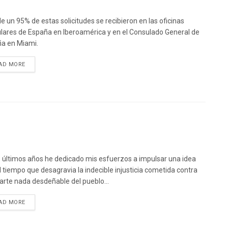
e un 95% de estas solicitudes se recibieron en las oficinas
lares de España en Iberoamérica y en el Consulado General de
a en Miami.
DETAILS
AD MORE
s últimos años he dedicado mis esfuerzos a impulsar una idea
l tiempo que desagravia la indecible injusticia cometida contra
arte nada desdeñable del pueblo...
DETAILS
AD MORE