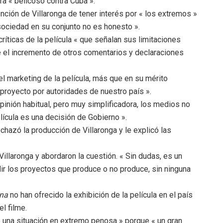
era « belicoso contra Cuba ».
nción de Villaronga de tener interés por « los extremos »
sociedad en su conjunto no es honesto ».
ríticas de la película « que señalan sus limitaciones
te el incremento de otros comentarios y declaraciones
 el marketing de la película, más que en su mérito
 proyecto por autoridades de nuestro país ».
inión habitual, pero muy simplificadora, los medios no
elícula es una decisión de Gobierno ».
echazó la producción de Villaronga y le explicó las
Villaronga y abordaron la cuestión. « Sin dudas, es un
ir los proyectos que produce o no produce, sin ninguna
ana
no han ofrecido la exhibición de la película en el país
l filme.
 una situación en extremo penosa » porque « un gran