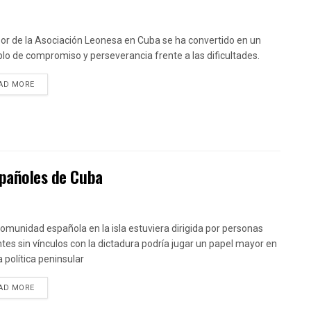
bor de la Asociación Leonesa en Cuba se ha convertido en un
lo de compromiso y perseverancia frente a las dificultades.
DETAILS
AD MORE
spañoles de Cuba
 comunidad española en la isla estuviera dirigida por personas
tes sin vínculos con la dictadura podría jugar un papel mayor en
a política peninsular
DETAILS
AD MORE