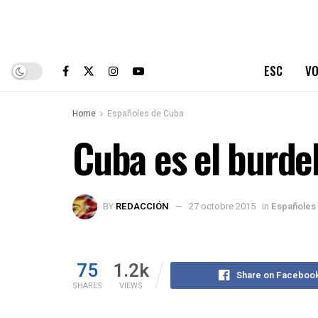
ESC
VO
Home
Españoles de Cuba
Cuba es el burde
BY
REDACCIÓN
27 octobre 2015
in
Españoles
75
1.2k
Share on Faceboo
SHARES
VIEWS