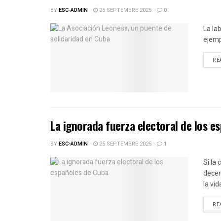
BY
ESC-ADMIN
25 SEPTEMBRE 2025
0
La la
ejemp
RE
La ignorada fuerza electoral de los e
BY
ESC-ADMIN
25 SEPTEMBRE 2025
1
Si la
decen
la vid
RE