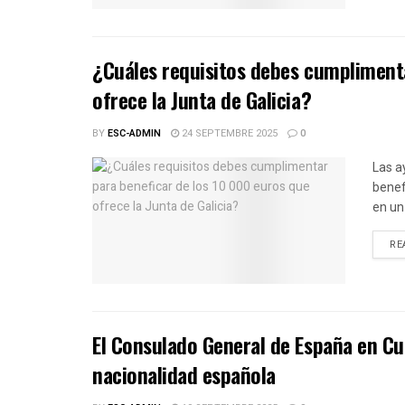
¿Cuáles requisitos debes cumplimenta
ofrece la Junta de Galicia?
BY
ESC-ADMIN
24 SEPTEMBRE 2025
0
Las a
benef
en un 
RE
El Consulado General de España en Cu
nacionalidad española