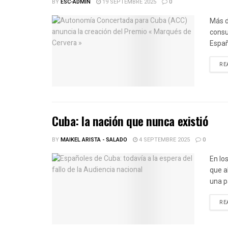
BY
ESC-ADMIN
19 SEPTEMBRE 2025
0
Más d
consu
Españ
RE
Cuba: la nación que nunca existió
BY
MAIKEL ARISTA - SALADO
4 SEPTEMBRE 2025
0
En lo
que a
una p
RE