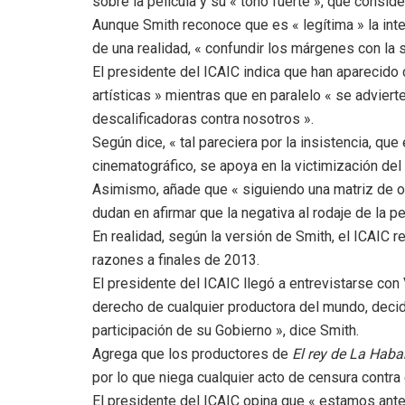
sobre la película y su « tono fuerte », que consid
Aunque Smith reconoce que es « legítima » la inte
de una realidad, « confundir los márgenes con la 
El presidente del ICAIC indica que han aparecido c
artísticas » mientras que en paralelo « se advier
descalificadoras contra nosotros ».
Según dice, « tal pareciera por la insistencia, que
cinematográfico, se apoya en la victimización del
Asimismo, añade que « siguiendo una matriz de op
dudan en afirmar que la negativa al rodaje de la p
En realidad, según la versión de Smith, el ICAIC r
razones a finales de 2013.
El presidente del ICAIC llegó a entrevistarse con 
derecho de cualquier productora del mundo, decid
participación de su Gobierno », dice Smith.
Agrega que los productores de
El rey de La Hab
por lo que niega cualquier acto de censura contra e
El presidente del ICAIC opina que « estamos ante