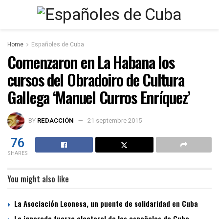
Home
Españoles de Cuba
Comenzaron en La Habana los
cursos del Obradoiro de Cultura
Gallega ‘Manuel Curros Enríquez’
BY
REDACCIÓN
21 septembre 2015
76
SHARES
You might also like
La Asociación Leonesa, un puente de solidaridad en Cuba
La ignorada fuerza electoral de los españoles de Cuba