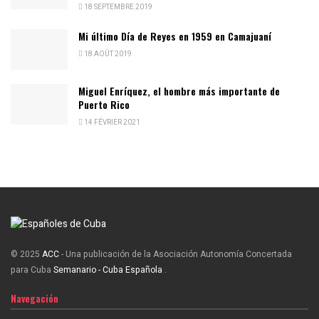
18 SEPTEMBRE 2019
Mi último Día de Reyes en 1959 en Camajuaní
18 AOÛT 2019
Miguel Enríquez, el hombre más importante de
Puerto Rico
14 FÉVRIER 2021
© 2025
ACC
- Una publicación de la Asociación Autonomía Concertada
para Cuba
Semanario - Cuba Española
.
Navegación