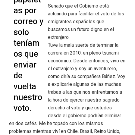
Senado que el Gobierno está
as por
actuando para facilitar el voto de los
correo y
emigrantes españoles que
solo
buscamos un futuro digno en el
extranjero.
teníam
Tuve la mala suerte de terminar la
os que
carrera en 2010, en pleno tsunami
económico. Desde entonces, vivo en
enviar
el extranjero y soy un aventurero,
de
como diría su compañera Báñez. Voy
vuelta
a explicarle algunas de las muchas
trabas a las que nos enfrentamos a
nuestro
la hora de ejercer nuestro sagrado
voto.
derecho al voto y que ustedes
desde el gobierno podrían eliminar
en dos cafés. Me he topado con los mismos
problemas mientras viví en Chile, Brasil, Reino Unido,