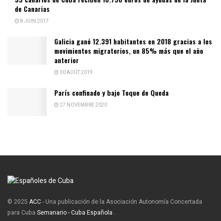
de Canarias
8 JUIN 2017
Galicia ganó 12.391 habitantes en 2018 gracias a los
movimientos migratorios, un 85% más que el año
anterior
30 AOÛT 2019
París confinado y bajo Toque de Queda
27 NOVEMBRE 2020
© 2025
ACC
- Una publicación de la Asociación Autonomía Concertada
para Cuba
Semanario - Cuba Española
.