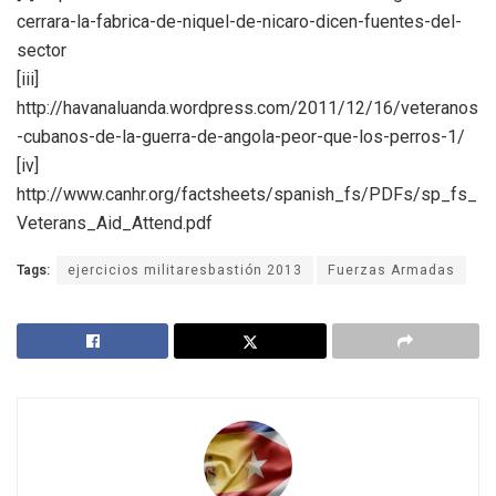
cerrara-la-fabrica-de-niquel-de-nicaro-dicen-fuentes-del-
sector
[iii]
http://havanaluanda.wordpress.com/2011/12/16/veteranos
-cubanos-de-la-guerra-de-angola-peor-que-los-perros-1/
[iv]
http://www.canhr.org/factsheets/spanish_fs/PDFs/sp_fs_
Veterans_Aid_Attend.pdf
Tags:
ejercicios militaresbastión 2013
Fuerzas Armadas