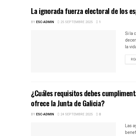
La ignorada fuerza electoral de los e
BY
ESC-ADMIN
25 SEPTEMBRE 2025
1
Si la
decen
la vid
RE
¿Cuáles requisitos debes cumplimenta
ofrece la Junta de Galicia?
BY
ESC-ADMIN
24 SEPTEMBRE 2025
0
Las a
benef