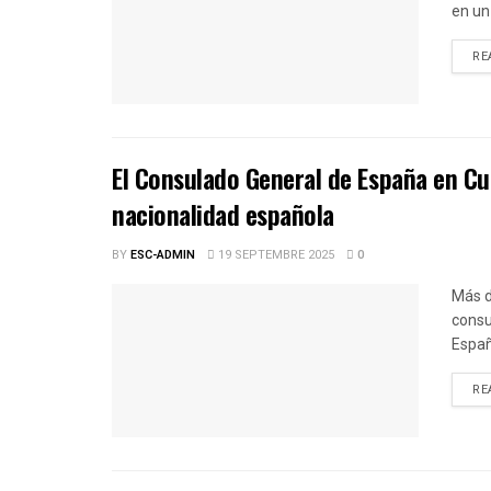
en un 
RE
El Consulado General de España en Cu
nacionalidad española
BY
ESC-ADMIN
19 SEPTEMBRE 2025
0
Más d
consu
Españ
RE