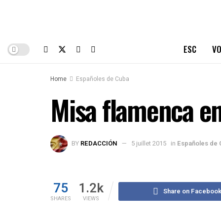
ESC
VO
Home
Españoles de Cuba
Misa flamenca e
BY
REDACCIÓN
5 juillet 2015
in
Españoles de 
75
1.2k
Share on Faceboo
SHARES
VIEWS