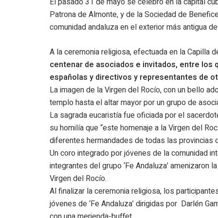
El pasado 31 de mayo se celebró en la capital cu
Patrona de Almonte, y de la Sociedad de Benefice
comunidad andaluza en el exterior más antigua de
A la ceremonia religiosa, efectuada en la Capilla d
centenar de asociados e invitados, entre los
españolas y directivos y representantes de o
La imagen de la Virgen del Rocío, con un bello ad
templo hasta el altar mayor por un grupo de asoci
La sagrada eucaristía fue oficiada por el sacerdo
su homilía que “este homenaje a la Virgen del Roc
diferentes hermandades de todas las provincias 
Un coro integrado por jóvenes de la comunidad int
integrantes del grupo ‘Fe Andaluza’ amenizaron l
Virgen del Rocío.
Al finalizar la ceremonia religiosa, los participan
jóvenes de ‘Fe Andaluza’ dirigidas por Darlén Gamb
con una merienda-buffet.