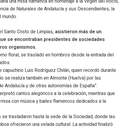
bana una misa flamenca en homenaje a la Virgen del Rocío,
ncia de Naturales de Andalucía y sus Descendientes, la
l mundo.
el Santo Cristo de Limpias,
asistieron más de un
 que se encontraban presidentes de sociedades
tros organismos.
orno floral, se trasladó en hombros desde la entrada del
ados.
te capuchino Luis Rodríguez Chilán, quien recordó durante
ío se realiza también en Almonte (Huelva) por las
de Andalucía y de otras autonomías de España”.
erpretó cantos alegóricos a la celebración, mientras que
a misa con música y bailes flamencos dedicados a la
tes se trasladaron hasta la sede de la Sociedad, donde las
oa ofrecieron una velada cultural. La actividad finalizó