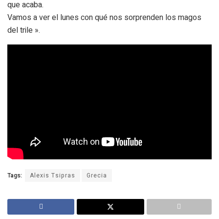
que acaba.
Vamos a ver el lunes con qué nos sorprenden los magos
del trile ».
Tags:
Alexis Tsipras
Grecia