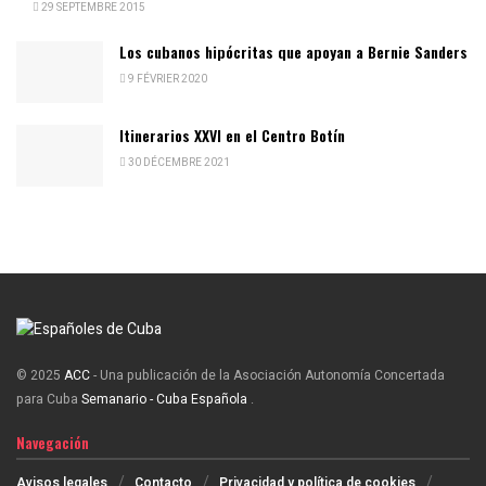
29 SEPTEMBRE 2015
Los cubanos hipócritas que apoyan a Bernie Sanders
9 FÉVRIER 2020
Itinerarios XXVI en el Centro Botín
30 DÉCEMBRE 2021
© 2025
ACC
- Una publicación de la Asociación Autonomía Concertada
para Cuba
Semanario - Cuba Española
.
Navegación
Avisos legales
Contacto
Privacidad y política de cookies