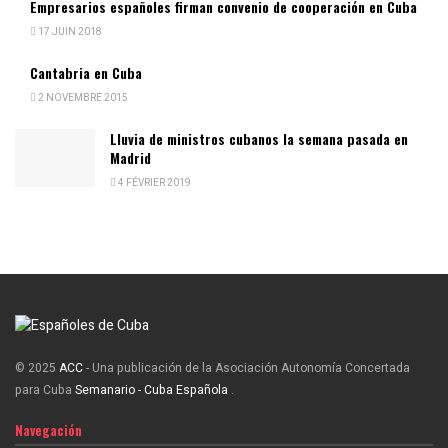
Empresarios españoles firman convenio de cooperación en Cuba
17 JUIN 2018
Cantabria en Cuba
2 NOVEMBRE 2015
Lluvia de ministros cubanos la semana pasada en
Madrid
4 FÉVRIER 2019
© 2025
ACC
- Una publicación de la Asociación Autonomía Concertada
para Cuba
Semanario - Cuba Española
.
Navegación