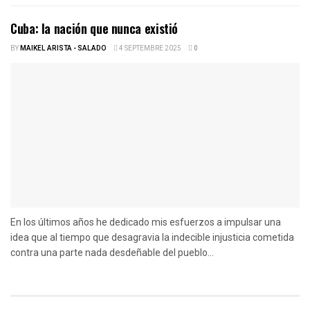
Cuba: la nación que nunca existió
BY
MAIKEL ARISTA - SALADO
4 SEPTEMBRE 2025
0
En los últimos años he dedicado mis esfuerzos a impulsar una
idea que al tiempo que desagravia la indecible injusticia cometida
contra una parte nada desdeñable del pueblo...