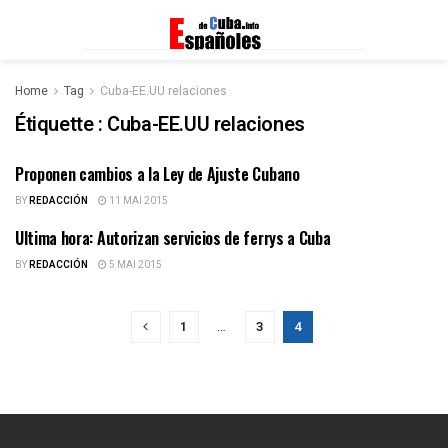
Home
Tag
Cuba-EE.UU relaciones
Étiquette :
Cuba-EE.UU relaciones
Proponen cambios a la Ley de Ajuste Cubano
ESPAÑOLES DE CUBA
BY
REDACCIÓN
11 MAI 2015
Ultima hora: Autorizan servicios de ferrys a Cuba
ESPAÑOLES DE CUBA
BY
REDACCIÓN
5 MAI 2015
1
…
3
4