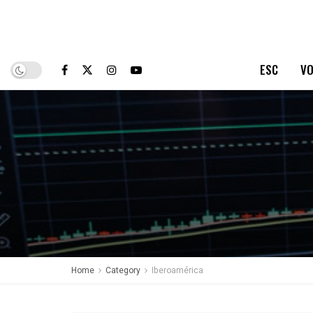
ESC
VO
Home
Category
Iberoamérica